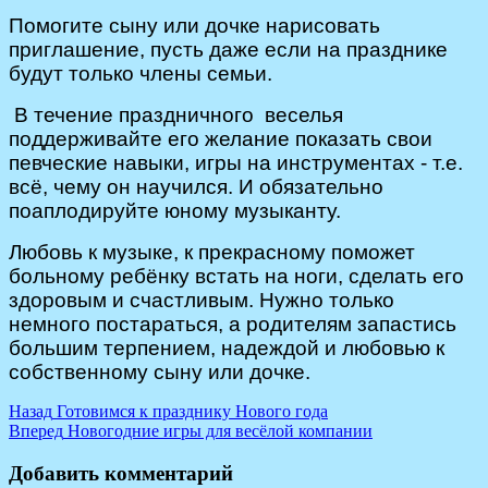
Помогите сыну или дочке нарисовать
приглашение, пусть даже если на празднике
будут только члены семьи.
В течение праздничного веселья
поддерживайте его желание показать свои
певческие навыки, игры на инструментах - т.е.
всё, чему он научился. И обязательно
поаплодируйте юному музыканту.
Любовь к музыке, к прекрасному поможет
больному ребёнку
встать
на ноги, сделать его
здоровым и счастливым. Нужно только
немного постараться,
а родителям запастись
большим терпением, надеждой и любовью к
собственному сыну или дочке.
Навигация
Предыдущая
Назад
Готовимся к празднику Нового года
запись:
Следующая
Вперед
Новогодние игры для весёлой компании
по
запись:
записям
Добавить комментарий