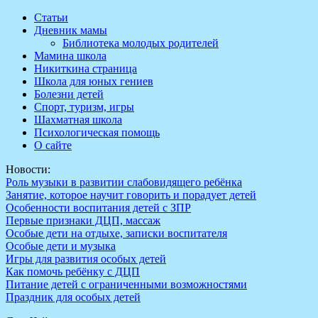
Перейти
Статьи
к
Дневник мамы
содержимому
Библиотека молодых родителей
Мамина школа
Никиткина страница
Школа для юных гениев
Болезни детей
Спорт, туризм, игры
Шахматная школа
Психологическая помощь
О сайте
Новости:
Роль музыки в развитии слабовидящего ребёнка
Занятие, которое научит говорить и порадует детей
Особенности воспитания детей с ЗПР
Первые признаки ДЦП, массаж
Особые дети на отдыхе, записки воспитателя
Особые дети и музыка
Игры для развития особых детей
Как помочь ребёнку с ДЦП
Питание детей с ограниченными возможностями
Праздник для особых детей