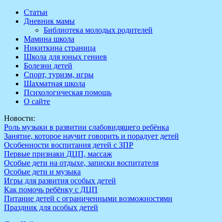
Перейти
Статьи
к
Дневник мамы
содержимому
Библиотека молодых родителей
Мамина школа
Никиткина страница
Школа для юных гениев
Болезни детей
Спорт, туризм, игры
Шахматная школа
Психологическая помощь
О сайте
Новости:
Роль музыки в развитии слабовидящего ребёнка
Занятие, которое научит говорить и порадует детей
Особенности воспитания детей с ЗПР
Первые признаки ДЦП, массаж
Особые дети на отдыхе, записки воспитателя
Особые дети и музыка
Игры для развития особых детей
Как помочь ребёнку с ДЦП
Питание детей с ограниченными возможностями
Праздник для особых детей