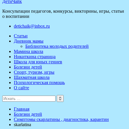
ДетиЧайк
Консультации педагогов, конкурсы, викторины, игры, статьи
о воспитании
detichaik@inbox.ru
Статьи
Дневник мамы
Библиотека молодых родителей
Мамина школа
Никиткина страница
Школа для юных гениев
Болезни детей
Спорт, туризм, игры
Шахматная школа
Психологическая помощь
О сайте
Поиск
для:
Главная
Болезни детей
Симптомы скарлатины , диагностика, карантин
skarlatina