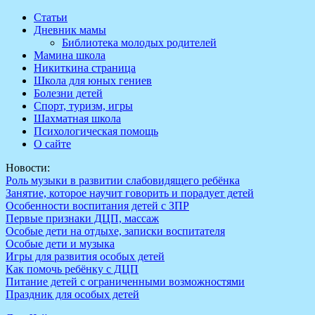
Перейти
Статьи
к
Дневник мамы
содержимому
Библиотека молодых родителей
Мамина школа
Никиткина страница
Школа для юных гениев
Болезни детей
Спорт, туризм, игры
Шахматная школа
Психологическая помощь
О сайте
Новости:
Роль музыки в развитии слабовидящего ребёнка
Занятие, которое научит говорить и порадует детей
Особенности воспитания детей с ЗПР
Первые признаки ДЦП, массаж
Особые дети на отдыхе, записки воспитателя
Особые дети и музыка
Игры для развития особых детей
Как помочь ребёнку с ДЦП
Питание детей с ограниченными возможностями
Праздник для особых детей