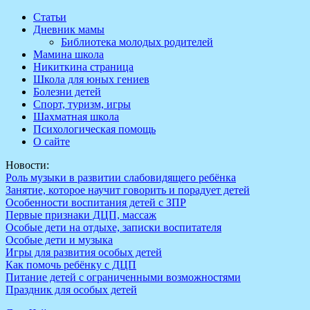
Перейти
Статьи
к
Дневник мамы
содержимому
Библиотека молодых родителей
Мамина школа
Никиткина страница
Школа для юных гениев
Болезни детей
Спорт, туризм, игры
Шахматная школа
Психологическая помощь
О сайте
Новости:
Роль музыки в развитии слабовидящего ребёнка
Занятие, которое научит говорить и порадует детей
Особенности воспитания детей с ЗПР
Первые признаки ДЦП, массаж
Особые дети на отдыхе, записки воспитателя
Особые дети и музыка
Игры для развития особых детей
Как помочь ребёнку с ДЦП
Питание детей с ограниченными возможностями
Праздник для особых детей