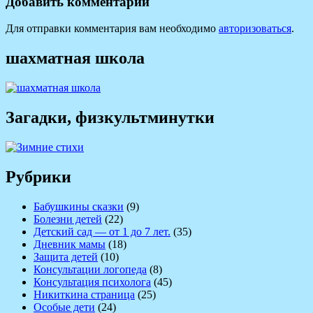
записям
Добавить комментарий
Для отправки комментария вам необходимо
авторизоваться
.
шахматная школа
Загадки, физкультминутки
Рубрики
Бабушкины сказки
(9)
Болезни детей
(22)
Детский сад — от 1 до 7 лет.
(35)
Дневник мамы
(18)
Защита детей
(10)
Консультации логопеда
(8)
Консультация психолога
(45)
Никиткина страница
(25)
Особые дети
(24)