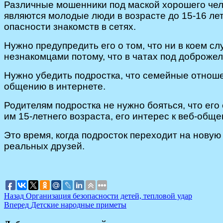
Различные мошенники под маской хорошего чел
являются молодые люди в возрасте до 15-16 ле
опасности знакомств в сетях.
Нужно предупредить его о том, что ни в коем сл
незнакомцами потому, что в чатах под доброже
Нужно убедить подростка, что семейные отноше
общению в интернете.
Родителям подростка не нужно бояться, что его
им 15-летнего возраста, его интерес к веб-об
Это время, когда подросток переходит на новую
реальных друзей.
Навигация
Предыдущая
Назад
Организация безопасности детей, тепловой удар
запись:
Следующая
Вперед
Детские народные приметы
по
запись: