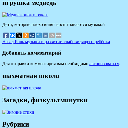
игрушка медведь
Дети, которые плохо видят воспитываются музыкой
Навигация
Предыдущая
Назад
Роль музыки в развитии слабовидящего ребёнка
запись:
по
Добавить комментарий
записям
Для отправки комментария вам необходимо
авторизоваться
.
шахматная школа
Загадки, физкультминутки
Рубрики