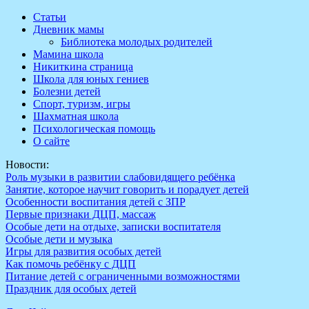
Перейти
Статьи
к
Дневник мамы
содержимому
Библиотека молодых родителей
Мамина школа
Никиткина страница
Школа для юных гениев
Болезни детей
Спорт, туризм, игры
Шахматная школа
Психологическая помощь
О сайте
Новости:
Роль музыки в развитии слабовидящего ребёнка
Занятие, которое научит говорить и порадует детей
Особенности воспитания детей с ЗПР
Первые признаки ДЦП, массаж
Особые дети на отдыхе, записки воспитателя
Особые дети и музыка
Игры для развития особых детей
Как помочь ребёнку с ДЦП
Питание детей с ограниченными возможностями
Праздник для особых детей