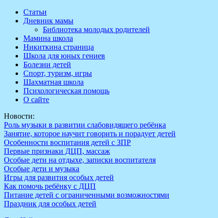
Перейти
Статьи
к
Дневник мамы
содержимому
Библиотека молодых родителей
Мамина школа
Никиткина страница
Школа для юных гениев
Болезни детей
Спорт, туризм, игры
Шахматная школа
Психологическая помощь
О сайте
Новости:
Роль музыки в развитии слабовидящего ребёнка
Занятие, которое научит говорить и порадует детей
Особенности воспитания детей с ЗПР
Первые признаки ДЦП, массаж
Особые дети на отдыхе, записки воспитателя
Особые дети и музыка
Игры для развития особых детей
Как помочь ребёнку с ДЦП
Питание детей с ограниченными возможностями
Праздник для особых детей