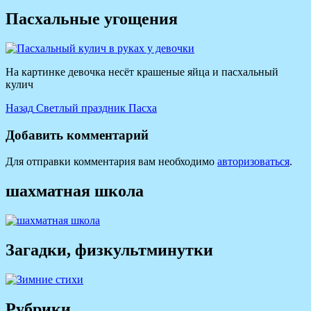
Пасхальные угощения
На картинке девочка несёт крашеные яйца и пасхальный
кулич
Навигация
Предыдущая
Назад
Светлый праздник Пасха
запись:
по
Добавить комментарий
записям
Для отправки комментария вам необходимо
авторизоваться
.
шахматная школа
Загадки, физкультминутки
Рубрики