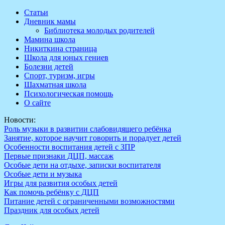
Перейти
Статьи
к
Дневник мамы
содержимому
Библиотека молодых родителей
Мамина школа
Никиткина страница
Школа для юных гениев
Болезни детей
Спорт, туризм, игры
Шахматная школа
Психологическая помощь
О сайте
Новости:
Роль музыки в развитии слабовидящего ребёнка
Занятие, которое научит говорить и порадует детей
Особенности воспитания детей с ЗПР
Первые признаки ДЦП, массаж
Особые дети на отдыхе, записки воспитателя
Особые дети и музыка
Игры для развития особых детей
Как помочь ребёнку с ДЦП
Питание детей с ограниченными возможностями
Праздник для особых детей