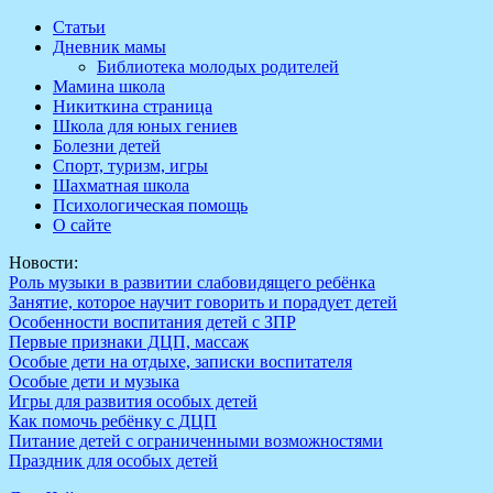
Перейти
Статьи
к
Дневник мамы
содержимому
Библиотека молодых родителей
Мамина школа
Никиткина страница
Школа для юных гениев
Болезни детей
Спорт, туризм, игры
Шахматная школа
Психологическая помощь
О сайте
Новости:
Роль музыки в развитии слабовидящего ребёнка
Занятие, которое научит говорить и порадует детей
Особенности воспитания детей с ЗПР
Первые признаки ДЦП, массаж
Особые дети на отдыхе, записки воспитателя
Особые дети и музыка
Игры для развития особых детей
Как помочь ребёнку с ДЦП
Питание детей с ограниченными возможностями
Праздник для особых детей