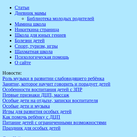
Перейти
Статьи
к
Дневник мамы
содержимому
Библиотека молодых родителей
Мамина школа
Никиткина страница
Школа для юных гениев
Болезни детей
Спорт, туризм, игры
Шахматная школа
Психологическая помощь
О сайте
Новости:
Роль музыки в развитии слабовидящего ребёнка
Занятие, которое научит говорить и порадует детей
Особенности воспитания детей с ЗПР
Первые признаки ДЦП, массаж
Особые дети на отдыхе, записки воспитателя
Особые дети и музыка
Игры для развития особых детей
Как помочь ребёнку с ДЦП
Питание детей с ограниченными возможностями
Праздник для особых детей