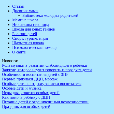
Перейти
Статьи
к
Дневник мамы
содержимому
Библиотека молодых родителей
Мамина школа
Никиткина страница
Школа для юных гениев
Болезни детей
Спорт, туризм, игры
Шахматная школа
Психологическая помощь
О сайте
Новости:
Роль музыки в развитии слабовидящего ребёнка
Занятие, которое научит говорить и порадует детей
Особенности воспитания детей с ЗПР
Первые признаки ДЦП, массаж
Особые дети на отдыхе, записки воспитателя
Особые дети и музыка
Игры для развития особых детей
Как помочь ребёнку с ДЦП
Питание детей с ограниченными возможностями
Праздник для особых детей