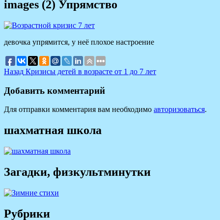
images (2) Упрямство
девочка упрямится, у неё плохое настроение
Навигация
Предыдущая
Назад
Кризисы детей в возрасте от 1 до 7 лет
запись:
по
Добавить комментарий
записям
Для отправки комментария вам необходимо
авторизоваться
.
шахматная школа
Загадки, физкультминутки
Рубрики