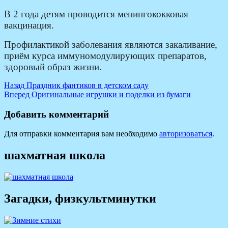
В 2 года детям проводится менингококковая
вакцинация.
Профилактикой заболевания являются закаливание,
приём курса иммуномодулирующих препаратов,
здоровый образ жизни.
Навигация
Предыдущая
Назад
Праздник фантиков в детском саду
запись:
Следующая
Вперед
Оригинальные игрушки и поделки из бумаги
по
запись:
записям
Добавить комментарий
Для отправки комментария вам необходимо
авторизоваться
.
шахматная школа
Загадки, физкультминутки