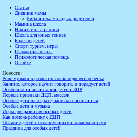
Перейти
Статьи
к
Дневник мамы
содержимому
Библиотека молодых родителей
Мамина школа
Никиткина страница
Школа для юных гениев
Болезни детей
Спорт, туризм, игры
Шахматная школа
Психологическая помощь
О сайте
Новости:
Роль музыки в развитии слабовидящего ребёнка
Занятие, которое научит говорить и порадует детей
Особенности воспитания детей с ЗПР
Первые признаки ДЦП, массаж
Особые дети на отдыхе, записки воспитателя
Особые дети и музыка
Игры для развития особых детей
Как помочь ребёнку с ДЦП
Питание детей с ограниченными возможностями
Праздник для особых детей