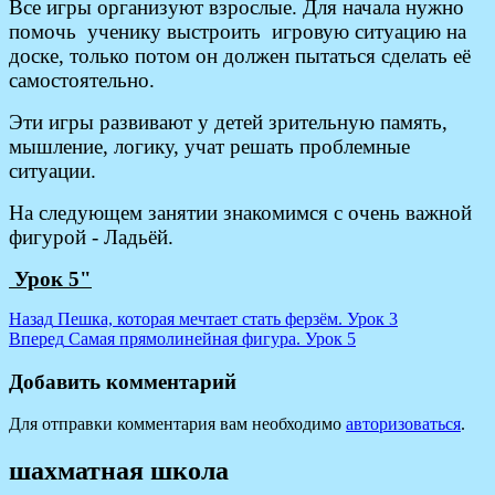
Все игры организуют взрослые. Для начала нужно
помочь ученику выстроить игровую ситуацию на
доске, только потом он должен пытаться сделать её
самостоятельно.
Эти игры развивают у детей зрительную память,
мышление, логику, учат решать проблемные
ситуации.
На следующем занятии знакомимся с очень важной
фигурой - Ладьёй.
Урок 5"
Навигация
Предыдущая
Назад
Пешка, которая мечтает стать ферзём. Урок 3
запись:
Следующая
Вперед
Самая прямолинейная фигура. Урок 5
по
запись:
записям
Добавить комментарий
Для отправки комментария вам необходимо
авторизоваться
.
шахматная школа