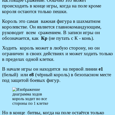
настоящее сражение. Обычно это может
происходить в конце игры, когда на поле кроме
короля остаются только пешки.
Король это самая важная фигура в шахматном
королевстве. Он является главнокомандующим,
руководит всем сражением. В записи игры он
обозначается, как
Кр
(не путать с К - конь).
Ходить король может в любую сторону, но он
ограничен в своих действиях и может ходить только
в пределах одной клетки.
В начале игры он находится на первой линии
е1
(белый) или
е8
(чёрный король) в безопасном месте
под защитой боевых фигур.
король ходит во все
стороны по 1 клетке
Но в конце битвы, когда на поле остаётся только