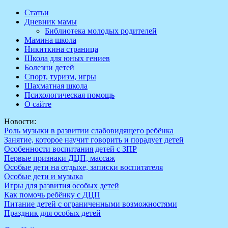
Перейти
Статьи
к
Дневник мамы
содержимому
Библиотека молодых родителей
Мамина школа
Никиткина страница
Школа для юных гениев
Болезни детей
Спорт, туризм, игры
Шахматная школа
Психологическая помощь
О сайте
Новости:
Роль музыки в развитии слабовидящего ребёнка
Занятие, которое научит говорить и порадует детей
Особенности воспитания детей с ЗПР
Первые признаки ДЦП, массаж
Особые дети на отдыхе, записки воспитателя
Особые дети и музыка
Игры для развития особых детей
Как помочь ребёнку с ДЦП
Питание детей с ограниченными возможностями
Праздник для особых детей