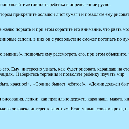
правляйте активность ребенка в определённое русло.
отором прикрепите большой лист бумаги и позвольте ему рисоват
е жалко порвать и при этом обратите его внимание, что рвать м
езиновые сапоги, в них он с удовольствие сможет потопать по л
ыкинь!», позвольте ему рассмотреть его, при этом объясните, чт
го. Ему интересно узнать, как будет рисовать карандаш на стол
уациях. Наберитесь терпения и позвольте ребёнку изучать мир.
ыть красное!», «Солнце бывает жёлтое!», «Домик должен быть к
сования, лепки: как правильно держать карандаш, макать кисто
ького человека интерес к занятиям. Если малыш совсем кроха, н