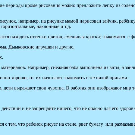
е периоды кроме рисования можно предложить лепку из солёног
исунок, например, на рисунке мамой нарисован зайчик, ребёнку
горизонтальные, наклонные и т.д.
чатся находить оттенки цветов, смешивая краски; знакомятся с ф
ома, Дымковские игрушки и другие.
х.
атериалов. Например, снежная баба выполнена из ваты, а зайчи
аточно хорошо, то их начинают знакомить с техникой оригами.
, дети выражают свои чувства. В работах они изображают мир т
действий и не запрещайте ничего, что не опасно для его здоров
я с тем, что ребенок рисует на стене, рвет бумагу или размазы