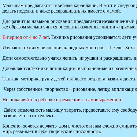
Малышам предлагаются цветные карандаши. В этот и следующи
делать поделки и даже раскрашивать их вместе с мамой.
Для развития навыков рисования предлагается незаконченный р
же образом малыш учится рисовать различные линии - прямые, 
В период от 4 до 7 лет
. Техника рисования усложняется: дети у
Изучают технику рисования народных мастеров – Гжель, Хохл
Дети самостоятельно учатся лепить игрушки и раскрашивать и
Добавляются техники аппликации, выполненные из различных м
Так как моторика рук у детей старшего возраста развита дост
Через собственное творчество – рисование, лепку, аппликацию
Не подавляйте в ребенке стремление к самовыражению!
Дайте возможность малышу творить, предоставьте ему свободу 
развивает его интеллект.
Конечно, хочется держать дом в чистоте и нам сложно смиритьс
мир, развивает в себе творческие способности.