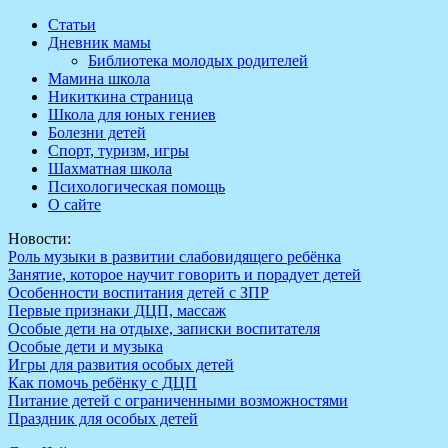
Перейти
Статьи
к
Дневник мамы
содержимому
Библиотека молодых родителей
Мамина школа
Никиткина страница
Школа для юных гениев
Болезни детей
Спорт, туризм, игры
Шахматная школа
Психологическая помощь
О сайте
Новости:
Роль музыки в развитии слабовидящего ребёнка
Занятие, которое научит говорить и порадует детей
Особенности воспитания детей с ЗПР
Первые признаки ДЦП, массаж
Особые дети на отдыхе, записки воспитателя
Особые дети и музыка
Игры для развития особых детей
Как помочь ребёнку с ДЦП
Питание детей с ограниченными возможностями
Праздник для особых детей