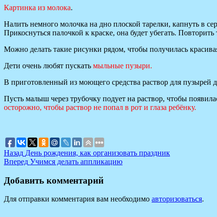
Картинка из молока
.
Налить немного молочка на дно плоской тарелки, капнуть в с
Прикоснуться палочкой к краске, она будет убегать. Повторить
Можно делать такие рисунки рядом, чтобы получилась красива
Дети очень любят пускать
мыльные пузыри.
В приготовленный из моющего средства раствор для пузырей д
Пусть малыш через трубочку подует на раствор, чтобы появил
осторожно, чтобы раствор не попал в рот и глаза ребёнку.
Навигация
Предыдущая
Назад
День рождения, как организовать праздник
запись:
Следующая
Вперед
Учимся делать аппликацию
по
запись:
записям
Добавить комментарий
Для отправки комментария вам необходимо
авторизоваться
.