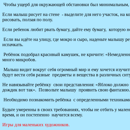
Чтобы ущерб для окружающей обстановки был минимальным, на
Если малыш рисует на стене - выделите для него участок, на к
рисовать, ползая по полу.
Если ребенок любит рвать бумагу, дайте ему бумагу, которую н
Если вы идёте на улицу, где мокро и сыро, наденьте малышу р
испачкать.
Ребёнок подобрал красивый камушек, не кричите: «Немедленно в
много микробов.
Малыш видит вокруг себя огромный мир и ему хочется изучить е
будут вести себя разные предметы и вещества в различных сит
Не навязывайте ребёнку свои представления: «Яблоко должно б
дождик вот так». Позвольте малышу проявить свою фантазию.
Необходимо познакомить ребёнка с определенными техниками ри
Будьте умеренны в своих требованиях, чтобы не отбить у мален
время, и он постепенно научится всему.
Игры для маленьких художников.