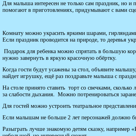
Для малыша интересен не только сам праздник, но и 
помогают в приготовлениях, придумывают с вами сц
Комнату можно украсить яркими шарами, гирляндами.
Если праздник проводится на природе, то деревья ук
Подарок для ребенка можно спрятать в большую кор
нужно завернуть в яркую красочную обёртку.
Когда гости будут усажены за стол, объявите малышу
найдет игрушку, ещё раз поздравьте малыша с празд
На столе принято ставить торт со свечками, сколько л
за слабости дыхания. Можно потренироваться заранее,
Для гостей можно устроить театральное представлени
Если малышам не больше 2 лет персонажей должно б
Разыграть лучше знакомую детям сказку, например 
небольшой, но интересный сюжет.