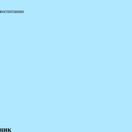
 воспитании
дник