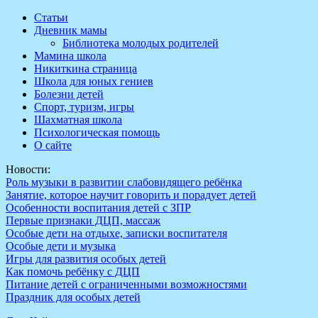
Перейти
Статьи
к
Дневник мамы
содержимому
Библиотека молодых родителей
Мамина школа
Никиткина страница
Школа для юных гениев
Болезни детей
Спорт, туризм, игры
Шахматная школа
Психологическая помощь
О сайте
Новости:
Роль музыки в развитии слабовидящего ребёнка
Занятие, которое научит говорить и порадует детей
Особенности воспитания детей с ЗПР
Первые признаки ДЦП, массаж
Особые дети на отдыхе, записки воспитателя
Особые дети и музыка
Игры для развития особых детей
Как помочь ребёнку с ДЦП
Питание детей с ограниченными возможностями
Праздник для особых детей