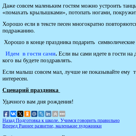
Даже совсем маленьким гостям можно устроить танцы
«помахать крылышками», потопать ногами, покружить
Хорошо если в тексте песен многократно повторяютс
подражанию.
Хорошо в конце праздника подарить символические 
Идем в гости сами
.
Если вы сами идете в гости на 
кого вы будете поздравлять.
Если малыш совсем мал, лучше не показывайте ему то,
интересен.
Сценарий праздника
Удачного вам дня рождения!
Навигация
Предыдущая
Назад
Подготовка к школе. Учимся говорить правильно
запись:
Следующая
Вперед
Раннее развитие, маленькие художники
по
запись: