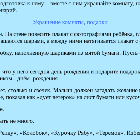
подготовка к нему: вместе с ним украшайте комнату, н
енарий.
Украшение комнаты, подарки
 На стене повесить плакат с фотографиями ребёнка, г
рашаются шарами, а между ними натягивается плакат с 
обку, наполненную шариками из мятой бумаги. Пусть 
, что у него сегодня день рождения и подарите подаро
ником - днём рождения.
ет, столько и свечек. Малыш должен загадать желание и
 показав как «дует ветерок» на лист бумаги или кусоч
е.
ыть не много.
«Репку», «Колобок», «Курочку Рябу», «Теремок». Изб