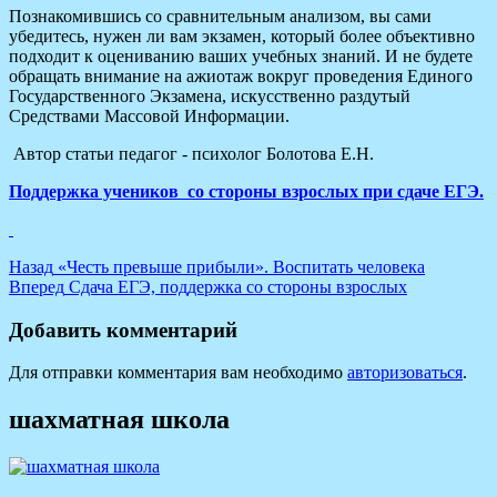
Познакомившись со сравнительным анализом, вы сами
убедитесь, нужен ли вам экзамен, который более объективно
подходит к оцениванию ваших учебных знаний. И не будете
обращать внимание на ажиотаж вокруг проведения Единого
Государственного Экзамена, искусственно раздутый
Средствами Массовой Информации.
Автор статьи педагог - психолог Болотова Е.Н.
Поддержка учеников со стороны взрослых при сдаче ЕГЭ.
Навигация
Предыдущая
Назад
«Честь превыше прибыли». Воспитать человека
запись:
Следующая
Вперед
Сдача ЕГЭ, поддержка со стороны взрослых
по
запись:
записям
Добавить комментарий
Для отправки комментария вам необходимо
авторизоваться
.
шахматная школа