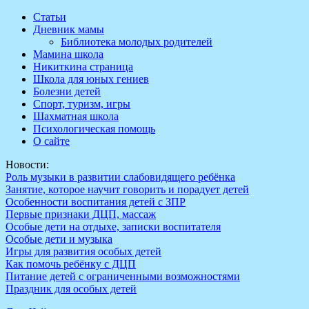
Перейти
Статьи
к
Дневник мамы
содержимому
Библиотека молодых родителей
Мамина школа
Никиткина страница
Школа для юных гениев
Болезни детей
Спорт, туризм, игры
Шахматная школа
Психологическая помощь
О сайте
Новости:
Роль музыки в развитии слабовидящего ребёнка
Занятие, которое научит говорить и порадует детей
Особенности воспитания детей с ЗПР
Первые признаки ДЦП, массаж
Особые дети на отдыхе, записки воспитателя
Особые дети и музыка
Игры для развития особых детей
Как помочь ребёнку с ДЦП
Питание детей с ограниченными возможностями
Праздник для особых детей