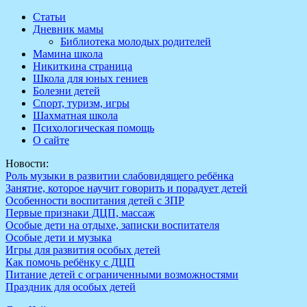
Перейти
Статьи
к
Дневник мамы
содержимому
Библиотека молодых родителей
Мамина школа
Никиткина страница
Школа для юных гениев
Болезни детей
Спорт, туризм, игры
Шахматная школа
Психологическая помощь
О сайте
Новости:
Роль музыки в развитии слабовидящего ребёнка
Занятие, которое научит говорить и порадует детей
Особенности воспитания детей с ЗПР
Первые признаки ДЦП, массаж
Особые дети на отдыхе, записки воспитателя
Особые дети и музыка
Игры для развития особых детей
Как помочь ребёнку с ДЦП
Питание детей с ограниченными возможностями
Праздник для особых детей