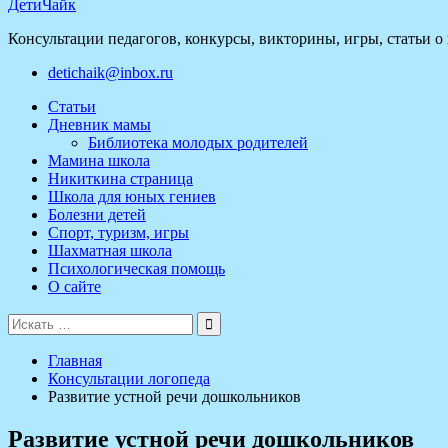
ДетиЧайк
Консультации педагогов, конкурсы, викторины, игры, статьи о
detichaik@inbox.ru
Статьи
Дневник мамы
Библиотека молодых родителей
Мамина школа
Никиткина страница
Школа для юных гениев
Болезни детей
Спорт, туризм, игры
Шахматная школа
Психологическая помощь
О сайте
Поиск
для:
Главная
Консультации логопеда
Развитие устной речи дошкольников
Развитие устной речи дошкольников