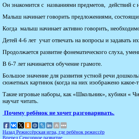
Он знакомится с названиями предметов, действий с ни
Малыш начинает говорить предложениями, состоящими
Когда малыш начинает активно говорить, необходим
Детей 4-6 лет учат отвечать на вопросы и задавать их
Продолжается развитие фонематического слуха, умени
В 6-7 лет начинается обучение грамоте.
Большое значение для развития устной речи дошколь
сюжетных картинок (когда на них изображено какое-то
Такие игровые наборы, как «Школьник», кубики « Чит
научат читать.
Почему ребёнок не хочет разговаривать.
Навигация
Предыдущая
Назад
Режиссёрская игра, где ребёнок режиссёр
запись:
Следующая
Вперед
Сенсорное развитие