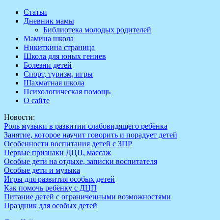
Перейти
Статьи
к
Дневник мамы
содержимому
Библиотека молодых родителей
Мамина школа
Никиткина страница
Школа для юных гениев
Болезни детей
Спорт, туризм, игры
Шахматная школа
Психологическая помощь
О сайте
Новости:
Роль музыки в развитии слабовидящего ребёнка
Занятие, которое научит говорить и порадует детей
Особенности воспитания детей с ЗПР
Первые признаки ДЦП, массаж
Особые дети на отдыхе, записки воспитателя
Особые дети и музыка
Игры для развития особых детей
Как помочь ребёнку с ДЦП
Питание детей с ограниченными возможностями
Праздник для особых детей